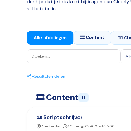
denk je dat je iets kunt bijdragen aan Clearl
sollicitatie in.
🎞️ Content
Alle afdelingen
☝🏼 Cl
Resultaten delen
🎞️ Content
11
📜 Scriptschrijver
Amsterdam
40 uur
€2900 - €3500