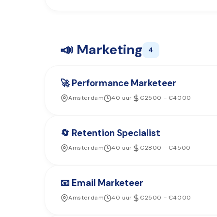
📣 Marketing
4
🚀 Performance Marketeer
Amsterdam
40 uur
€2500 - €4000
🔄 Retention Specialist
Amsterdam
40 uur
€2800 - €4500
📧 Email Marketeer
Amsterdam
40 uur
€2500 - €4000