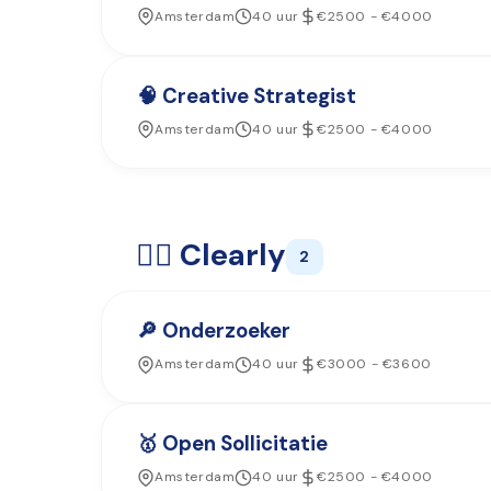
Amsterdam
40 uur
€2500 - €4000
🧠 Creative Strategist
Amsterdam
40 uur
€2500 - €4000
☝🏼 Clearly
2
🔎 Onderzoeker
Amsterdam
40 uur
€3000 - €3600
🥇 Open Sollicitatie
Amsterdam
40 uur
€2500 - €4000