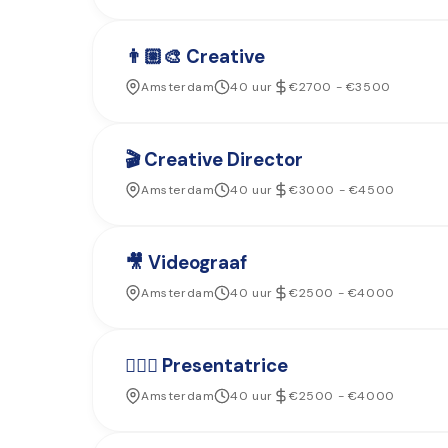
👨🏼‍🎨 Creative
Amsterdam
40 uur
€2700 - €3500
🎬 Creative Director
Amsterdam
40 uur
€3000 - €4500
🎥 Videograaf
Amsterdam
40 uur
€2500 - €4000
🙋🏼‍♀️ Presentatrice
Amsterdam
40 uur
€2500 - €4000