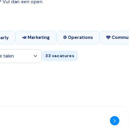
y? Vul dan een open
📣 Marketing
⚙️ Operations
🩵 Commun
early
33 vacatures