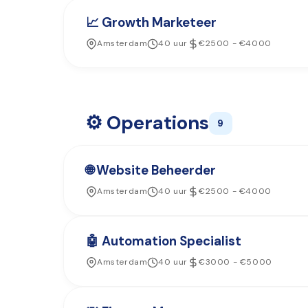
📈 Growth Marketeer
Amsterdam
40 uur
€2500 - €4000
⚙️ Operations
9
🌐 Website Beheerder
Amsterdam
40 uur
€2500 - €4000
🤖 Automation Specialist
Amsterdam
40 uur
€3000 - €5000